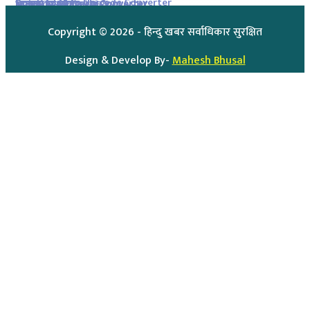
Romanized to Unicode Converter
Preeti to Unicode Converter
Unicode to Preeti Converter
आजको राशिफल
आजको सुनचाँदीको मुल्य
Copyright ©
2026
- हिन्दु खबर सर्वाधिकार सुरक्षित
Design & Develop By-
Mahesh Bhusal