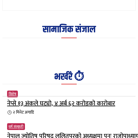
सामाजिक संजाल
भर्खरै ⏱️
विशेष
नेप्से १३ अंकले घट्यो, ४ अर्ब ६२ करोडको कारोबार
२ मिनेट
अगाडि
धर्म संस्कृती
नेपाल ज्योतिष परिषद् ललितपुरको अध्यक्षमा पुनः राजोपाध्या