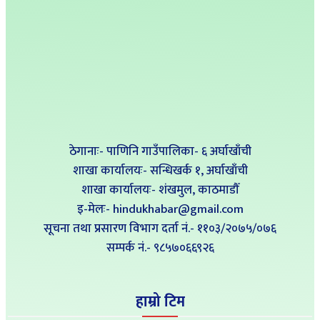
ठेगानाः- पाणिनि गाउँपालिका- ६ अर्घाखाँची
शाखा कार्यालयः- सन्धिखर्क १, अर्घाखाँची
शाखा कार्यालयः- शंखमुल, काठमाडौँ
इ-मेलः- hindukhabar@gmail.com
सूचना तथा प्रसारण विभाग दर्ता नं.- ११०३/२०७५/०७६
सम्पर्क नं‍.- ९८५७०६६९२६
हाम्रो टिम