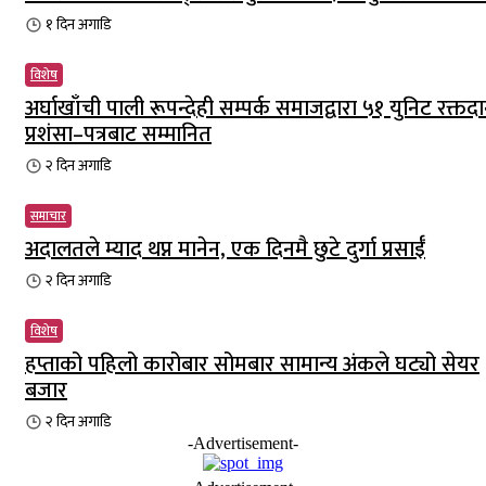
१ दिन
अगाडि
विशेष
अर्घाखाँची पाली रूपन्देही सम्पर्क समाजद्वारा ५१ युनिट रक्तदा
प्रशंसा–पत्रबाट सम्मानित
२ दिन
अगाडि
समाचार
अदालतले म्याद थप्न मानेन, एक दिनमै छुटे दुर्गा प्रसाईँ
२ दिन
अगाडि
विशेष
हप्ताको पहिलो कारोबार सोमबार सामान्य अंकले घट्यो सेयर
बजार
२ दिन
अगाडि
-Advertisement-