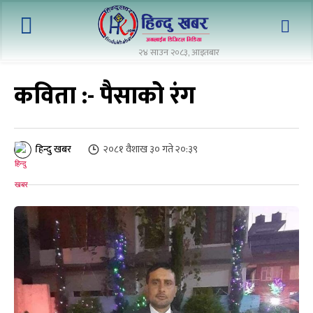
२४ साउन २०८३, आइतबार
कविता :- पैसाको रंग
२०८१ वैशाख ३० गते २०:३९
हिन्दु खबर