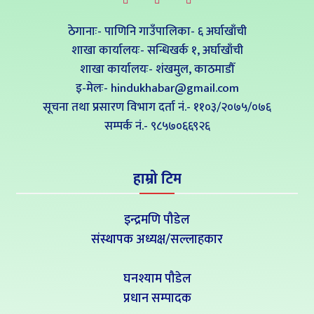
ठेगानाः- पाणिनि गाउँपालिका- ६ अर्घाखाँची
शाखा कार्यालयः- सन्धिखर्क १, अर्घाखाँची
शाखा कार्यालयः- शंखमुल, काठमाडौँ
इ-मेलः- hindukhabar@gmail.com
सूचना तथा प्रसारण विभाग दर्ता नं.- ११०३/२०७५/०७६
सम्पर्क नं‍.- ९८५७०६६९२६
हाम्रो टिम
इन्द्रमणि पौडेल
संस्थापक अध्यक्ष/सल्लाहकार
घनश्याम पौडेल
प्रधान सम्पादक