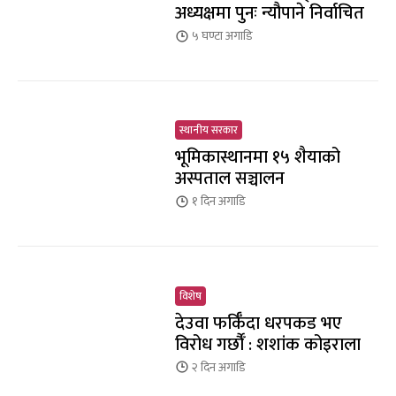
अध्यक्षमा पुनः न्यौपाने निर्वाचित
५ घण्टा
अगाडि
स्थानीय सरकार
भूमिकास्थानमा १५ शैयाको
अस्पताल सञ्चालन
१ दिन
अगाडि
विशेष
देउवा फर्किँदा धरपकड भए
विरोध गर्छौँं : शशांक कोइराला
२ दिन
अगाडि