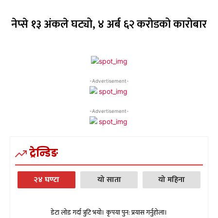
नेप्से १३ अंकले घट्यो, ४ अर्ब ६२ करोडको कारोबार
-Advertisement-
-Advertisement-
ट्रेन्डिङ
२४ घण्टा
यो साता
यो महिना
डेटा लोड गर्दा त्रुटि भयो। कृपया पुन: प्रयास गर्नुहोला।