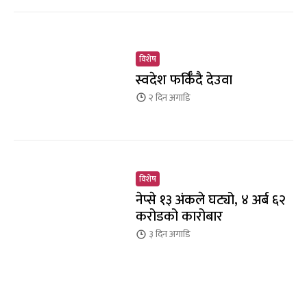
विशेष
स्वदेश फर्किँदै देउवा
२ दिन
अगाडि
विशेष
नेप्से १३ अंकले घट्यो, ४ अर्ब ६२
करोडको कारोबार
३ दिन
अगाडि