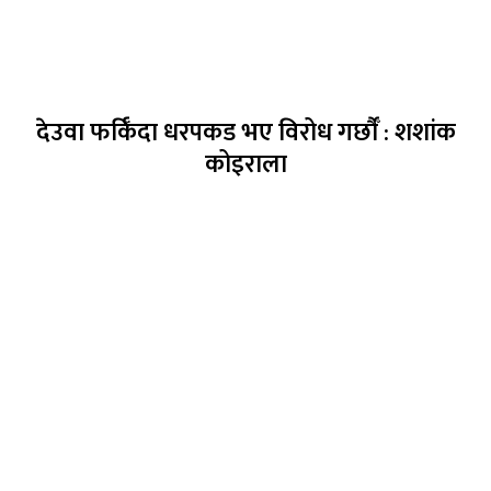
देउवा फर्किँदा धरपकड भए विरोध गर्छौँं : शशांक
कोइराला