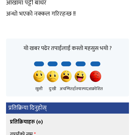
आँखामा पट्टी बाँधेर
अन्धो भएको नक्कल गरिरहन्छ !!
यो खबर पढेर तपाईलाई कस्तो महसुस भयो ?
खुसी
दुःखी
अचम्मित
हाँस्यास्पद
आक्रोशित
प्रतिक्रिया दिनुहोस्
प्रतिक्रियाहरु (
०
)
तपाईंको नाम
*