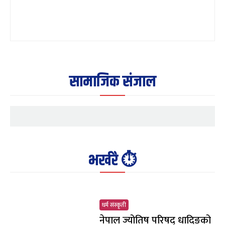
सामाजिक संजाल
भर्खरै ⏱️
धर्म संस्कृती
नेपाल ज्योतिष परिषद् धादिङको