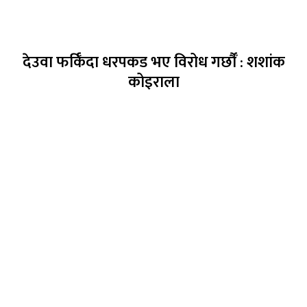
देउवा फर्किँदा धरपकड भए विरोध गर्छौँं : शशांक
कोइराला