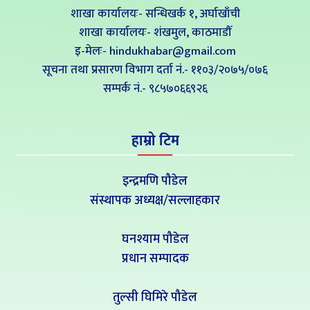
शाखा कार्यालयः- सन्धिखर्क १, अर्घाखाँची
शाखा कार्यालयः- शंखमुल, काठमाडौँ
इ-मेलः- hindukhabar@gmail.com
सूचना तथा प्रसारण विभाग दर्ता नं.- ११०३/२०७५/०७६
सम्पर्क नं‍.- ९८५७०६६९२६
हाम्रो टिम
इन्द्रमणि पौडेल
संस्थापक अध्यक्ष/सल्लाहकार
घनश्याम पौडेल
प्रधान सम्पादक
तुल्सी घिमिरे पौडेल