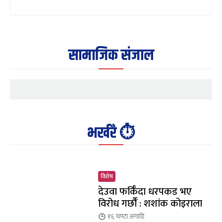
सामाजिक संजाल
भर्खरै ⏱️
विशेष
देउवा फर्किँदा धरपकड भए
विरोध गर्छौँं : शशांक कोइराला
१६ घण्टा
अगाडि