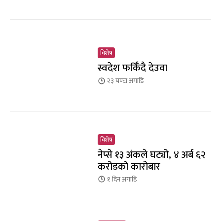
विशेष
स्वदेश फर्किँदै देउवा
२३ घण्टा
अगाडि
विशेष
नेप्से १३ अंकले घट्यो, ४ अर्ब ६२
करोडको कारोबार
१ दिन
अगाडि