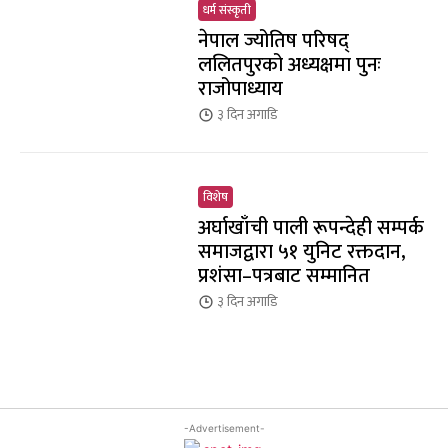
धर्म संस्कृती
नेपाल ज्योतिष परिषद्
ललितपुरको अध्यक्षमा पुनः
राजोपाध्याय
३ दिन
अगाडि
विशेष
अर्घाखाँची पाली रूपन्देही सम्पर्क
समाजद्वारा ५१ युनिट रक्तदान,
प्रशंसा–पत्रबाट सम्मानित
३ दिन
अगाडि
-Advertisement-